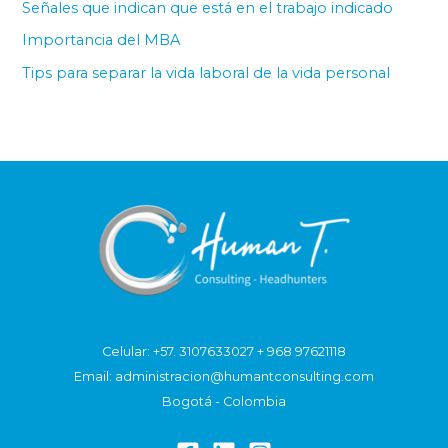
Señales que indican que está en el trabajo indicado
p
Importancia del MBA
o
Tips para separar la vida laboral de la vida personal
r
:
Celular: +57. 3107633027 + 968 97621118
Email: administracion@humantconsulting.com
Bogotá - Colombia