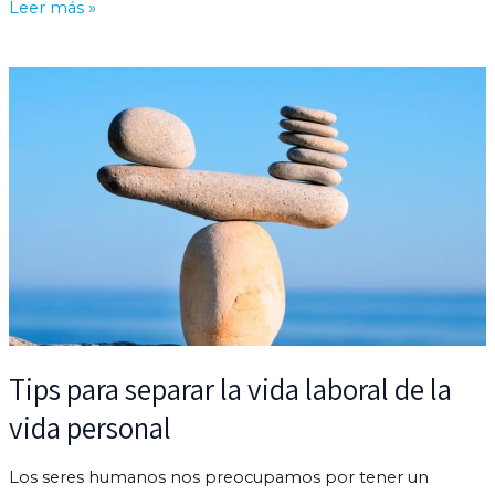
Leer más »
Tips
para
separar
la
vida
laboral
de
la
vida
personal
Tips para separar la vida laboral de la
vida personal
Los seres humanos nos preocupamos por tener un